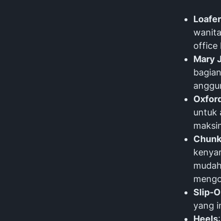
Loafer
wanita
office
Mary 
bagian
anggun
Oxfor
untuk 
maksim
Chunk
kenyam
mudah 
mengo
Slip-O
yang i
Heels