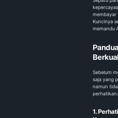
Sepatu pan
kepercayaan
membayar m
Kuncinya ad
memandu A
Pandua
Berkual
Sebelum mel
saja yang 
namun tida
perhatikan:
1. Perha