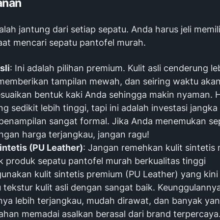
anan
alah jantung dari setiap sepatu. Anda harus jeli memil
aat mencari sepatu pantofel murah.
sli
: Ini adalah pilihan premium. Kulit asli cenderung l
memberikan tampilan mewah, dan seiring waktu aka
suaikan bentuk kaki Anda sehingga makin nyaman. 
 sedikit lebih tinggi, tapi ini adalah investasi jangk
penampilan sangat formal. Jika Anda menemukan sep
engan harga terjangkau, jangan ragu!
Sintetis (PU Leather)
: Jangan remehkan kulit sintetis
 produk sepatu pantofel murah berkualitas tinggi
nakan kulit sintetis premium (PU Leather) yang ki
 tekstur kulit asli dengan sangat baik. Keunggulanny
ya lebih terjangkau, mudah dirawat, dan banyak ya
ahan memadai asalkan berasal dari
brand
terpercaya. 