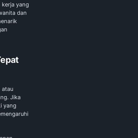
 kerja yang
 wanita dan
enarik
gan
Tepat
 atau
ing
. Jika
i yang
memengaruhi