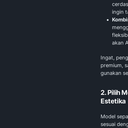
cerdas
ingin 
Kombin
mengg
fleksi
akan A
Ingat, peng
premium, s
gunakan sep
2. Pilih
Estetika
Model sepa
sesuai deng