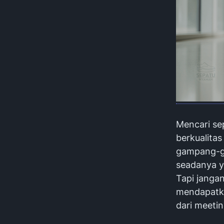
Mencari se
berkualitas
gampang-ga
seadanya y
Tapi jangan
mendapatka
dari
meeti