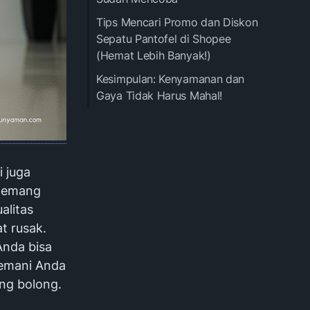
Tips Mencari Promo dan Diskon
Sepatu Pantofel di Shopee
(Hemat Lebih Banyak!)
Kesimpulan: Kenyamanan dan
Gaya Tidak Harus Mahal!
i juga
 memang
alitas
t rusak.
Anda bisa
nemani Anda
ong bolong.