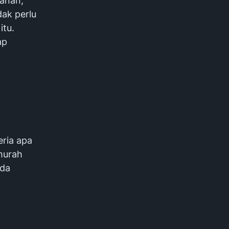
manan,
dak perlu
tu.
ap
eria apa
murah
nda