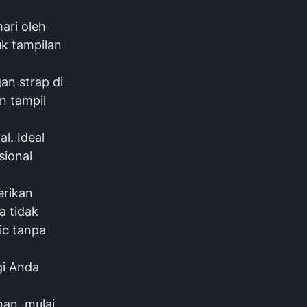
mari oleh
uk tampilan
ngan
strap
di
n tampil
al. Ideal
sional
erikan
a tidak
ic
tanpa
gi Anda
han, mulai