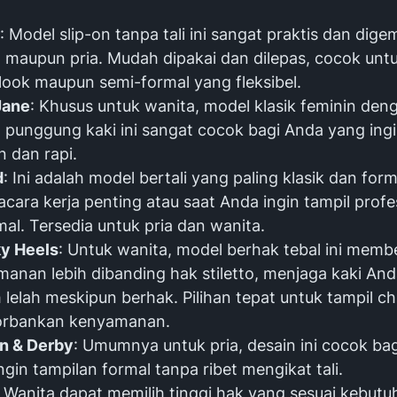
: Model
slip-on
tanpa tali ini sangat praktis dan dige
 maupun pria. Mudah dipakai dan dilepas, cocok unt
 look
maupun semi-formal yang fleksibel.
Jane
: Khusus untuk wanita, model klasik feminin de
 punggung kaki ini sangat cocok bagi Anda yang ingi
 dan rapi.
d
: Ini adalah model bertali yang paling klasik dan form
acara kerja penting atau saat Anda ingin tampil profe
al. Tersedia untuk pria dan wanita.
y Heels
: Untuk wanita, model berhak tebal ini memb
anan lebih dibanding hak stiletto, menjaga kaki And
lelah meskipun berhak. Pilihan tepat untuk tampil
ch
rbankan kenyamanan.
n & Derby
: Umumnya untuk pria, desain ini cocok ba
ngin tampilan formal tanpa ribet mengikat tali.
: Wanita dapat memilih tinggi hak yang sesuai kebutu