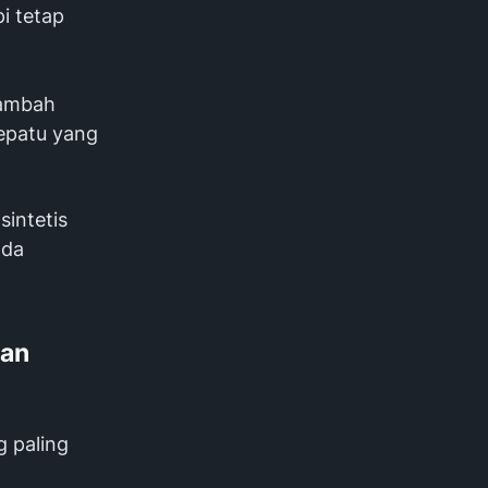
i tetap
nambah
sepatu yang
sintetis
nda
dan
g paling