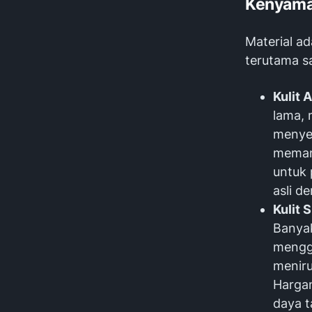
Kenyam
Material ad
terutama s
Kulit A
lama, 
menye
memang
untuk 
asli d
Kulit 
Banyak
menggu
meniru
Hargan
daya t