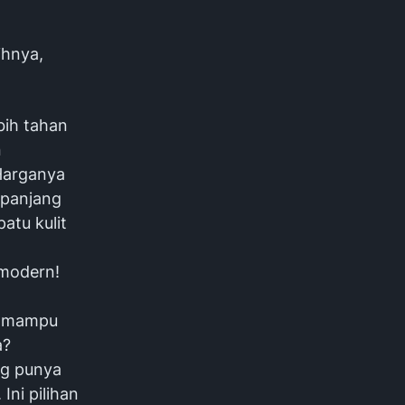
ihnya,
ebih tahan
n
Harganya
a panjang
atu kulit
 modern!
ni mampu
a?
ng punya
Ini pilihan